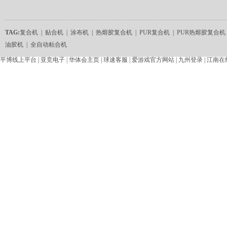
TAG:
复合机
|
贴合机
|
涂布机
|
热熔胶复合机
|
PUR复合机
|
PUR热熔胶复合机
油胶机
|
全自动粘合机
平博线上平台
|
亚竞电子
|
华体会主页
|
球速客服
|
爱游戏官方网站
|
九州登录
|
江南在