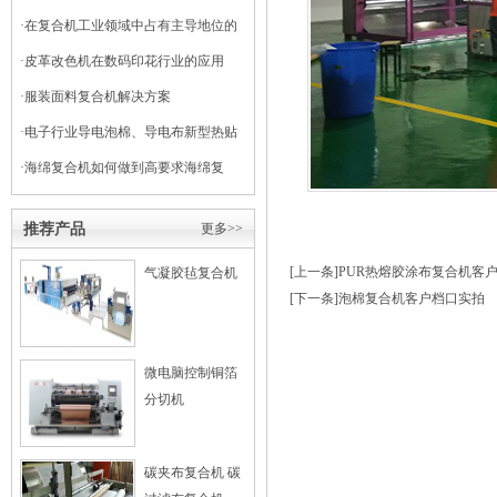
·
在复合机工业领域中占有主导地位的
干式复合机
·
皮革改色机在数码印花行业的应用
·
服装面料复合机解决方案
·
电子行业导电泡棉、导电布新型热贴
复合
·
海绵复合机如何做到高要求海绵复
合？
推荐产品
更多>>
[上一条]
PUR热熔胶涂布复合机客
气凝胶毡复合机
[下一条]
泡棉复合机客户档口实拍
微电脑控制铜箔
分切机
碳夹布复合机 碳