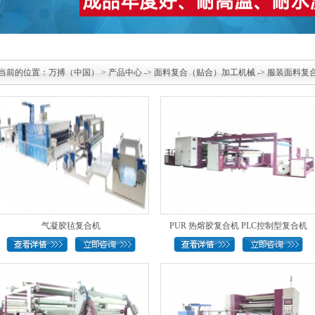
当前的位置：
万搏（中国）
>
产品中心
->
面料复合（贴合）加工机械
->
服装面料复
气凝胶毡复合机
PUR 热熔胶复合机 PLC控制型复合机