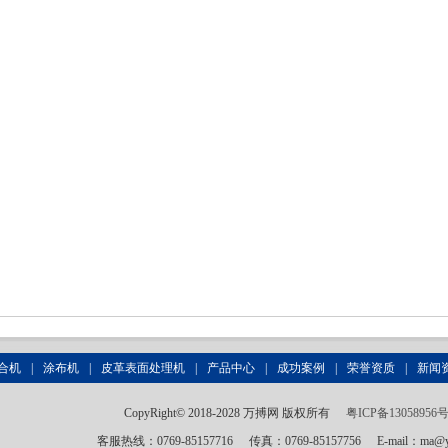
合机
|
涂布机
|
皮革表面处理机
|
产品中心
|
成功案例
|
荣誉资质
|
新闻
CopyRight© 2018-2028 万搏网 版权所有
粤ICP备13058956
客服热线：0769-85157716
传真：0769-85157756
E-mail：ma@y