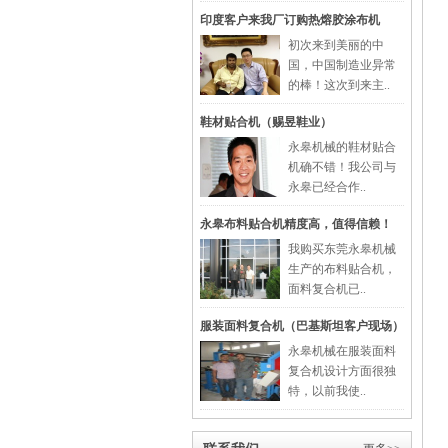
印度客户来我厂订购热熔胶涂布机
初次来到美丽的中
国，中国制造业异常
的棒！这次到来主..
鞋材贴合机（赐昱鞋业）
永皋机械的鞋材贴合
机确不错！我公司与
永皋已经合作..
永皋布料贴合机精度高，值得信赖！
我购买东莞永皋机械
生产的布料贴合机，
面料复合机已..
服装面料复合机（巴基斯坦客户现场）
永皋机械在服装面料
复合机设计方面很独
特，以前我使..