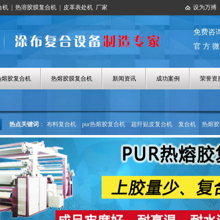
合机
|
热溶胶膜复合机
|
皮革表处机
厂家
设为万搏
免费咨
官 方 微
热熔胶复合机
热熔胶膜复合机
新闻资讯
成功案例
荣誉资
热点关键词
：
布料复合机
pur热熔胶复合机
超纤贴皮复合机
复合机
热熔胶
热熔胶涂布机
热熔胶膜复合机