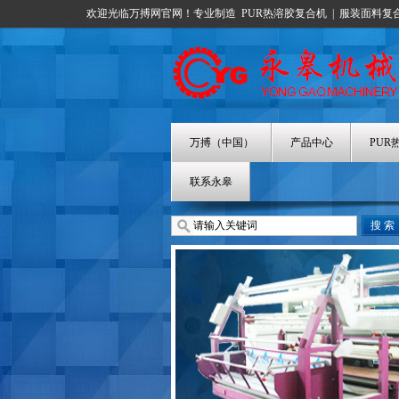
欢迎光临万搏网官网！专业制造
PUR热溶胶复合机
|
服装面料复
万搏（中国）
产品中心
PUR
联系永皋