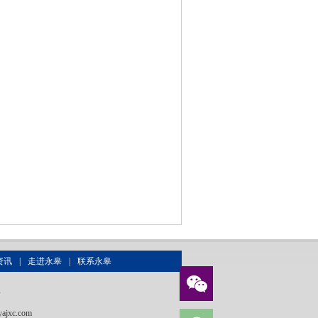
资讯
|
走进永皋
|
联系永皋
号
ajxc.com