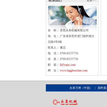
联系我们
更多>>
名 称： 东莞
永皋
机械有限公司
地 址： 广东省东莞市虎门镇怀德大
北路4号6栋
联系人： 董总
电 话： 0769-85157716
传 真： 0769-85157756
邮 箱：
li@yajxc.com
网 址：
www.biggbossfans.com
永皋万搏（中国）
|
面料复