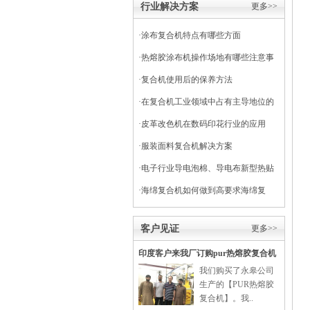
行业解决方案
更多>>
·
涂布复合机特点有哪些方面
·
热熔胶涂布机操作场地有哪些注意事
项
·
复合机使用后的保养方法
·
在复合机工业领域中占有主导地位的
干式复合机
·
皮革改色机在数码印花行业的应用
·
服装面料复合机解决方案
·
电子行业导电泡棉、导电布新型热贴
复合
·
海绵复合机如何做到高要求海绵复
合？
客户见证
更多>>
印度客户来我厂订购pur热熔胶复合机
我们购买了永皋公司
生产的【PUR热熔胶
复合机】。我..