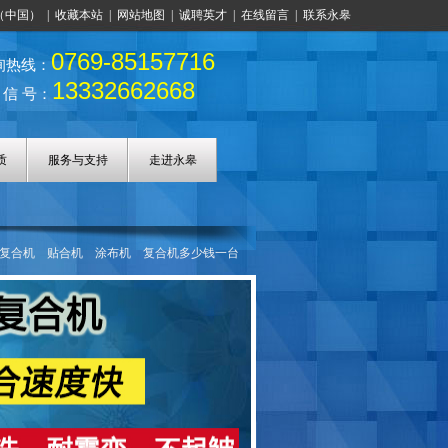
（中国）
|
收藏本站
|
网站地图
|
诚聘英才
|
在线留言
|
联系永皋
0769-85157716
询热线：
13332662668
 信 号：
质
服务与支持
走进永皋
复合机
贴合机
涂布机
复合机多少钱一台