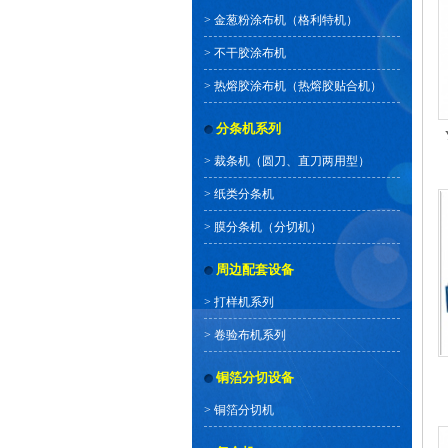
>
金葱粉涂布机（格利特机）
>
不干胶涂布机
>
热熔胶涂布机（热熔胶贴合机）
分条机系列
>
裁条机（圆刀、直刀两用型）
>
纸类分条机
>
膜分条机（分切机）
周边配套设备
>
打样机系列
>
卷验布机系列
铜箔分切设备
>
铜箔分切机