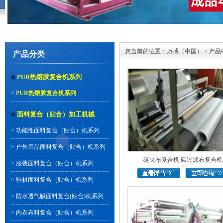
您当前的位置：
万搏（中国）
>
产品
产品分类
PUR热熔胶复合机系列
>
PUR热熔胶复合机系列
面料复合（贴合）加工机械
>
功能性面料复合（贴合）机系列
>
户外用品面料复合（贴合）机系列
碳夹布复合机 碳过滤布复合机
>
服装面料复合（贴合）机系列
>
鞋材面料复合（贴合）机系列
>
防水透气膜面料复合(贴合)机系列
>
内衣布料复合（贴合）机系列