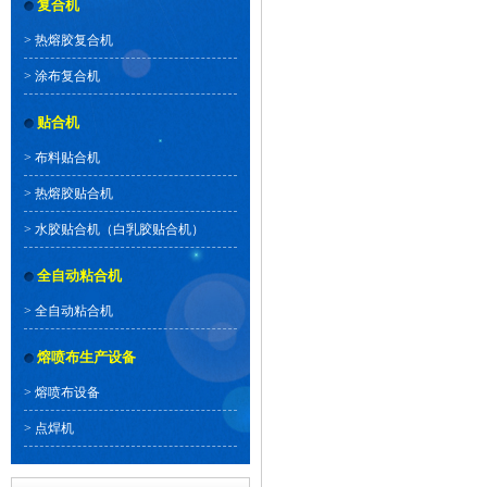
复合机
>
热熔胶复合机
>
涂布复合机
贴合机
>
布料贴合机
>
热熔胶贴合机
>
水胶贴合机（白乳胶贴合机）
全自动粘合机
>
全自动粘合机
熔喷布生产设备
>
熔喷布设备
>
点焊机