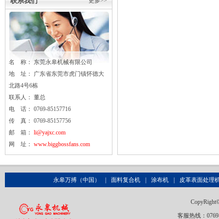
联系我们
更多>>
名 称： 东莞
永皋
机械有限公司
地 址： 广东省东莞市虎门镇怀德大
北路4号6栋
联系人： 董总
电 话： 0769-85157716
传 真： 0769-85157756
邮 箱：
li@yajxc.com
网 址：
www.biggbossfans.com
永皋万搏（中国）
|
面料复合机
|
涂布机
|
皮革表面处理
CopyRigh
客服热线：0769-8