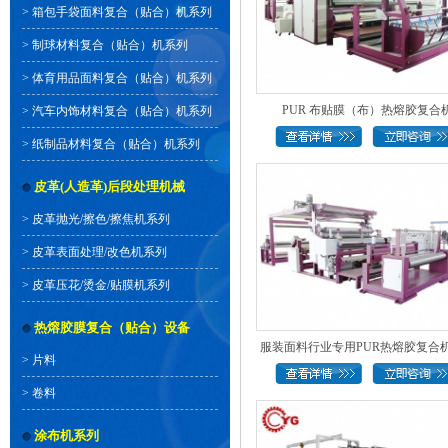
>
箱包手袋面料复合（贴合）机系列
>
制球材料复合（贴合）机系列
>
体育用品面料复合（贴合）机系列
PUR 布贴膜（布）热熔胶复合
>
汽车内饰材料复合（贴合）机系列
>
纸制品材料复合（贴合）机系列
皮革(人造革)后段处理机械
>
皮革抛光/擦色/擦焦机系列
>
皮革表面处理/改色机系列
>
皮革压花/烫金/贴膜机系列
热熔胶膜复合（贴合）设备
服装面料行业专用PUR热熔胶复合机(
>
片料
>
卷料
涂布机系列