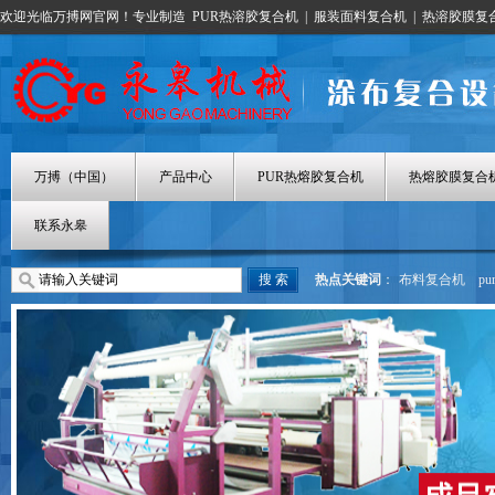
欢迎光临万搏网官网！专业制造
PUR热溶胶复合机
|
服装面料复合机
|
热溶胶膜复
万搏（中国）
产品中心
PUR热熔胶复合机
热熔胶膜复合
联系永皋
热点关键词
：
布料复合机
p
热熔胶涂布机
热熔胶膜复合