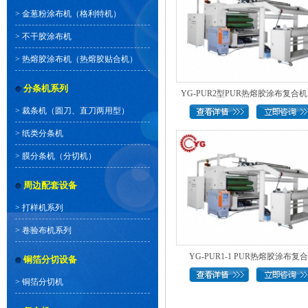
>
金葱粉涂布机（格利特机）
>
不干胶涂布机
>
热熔胶涂布机（热熔胶贴合机）
分条机系列
YG-PUR2型PUR热熔胶涂布复合
>
裁条机（圆刀、直刀两用型）
速..
>
纸类分条机
>
膜分条机（分切机）
周边配套设备
>
打样机系列
>
卷验布机系列
YG-PUR1-1 PUR热熔胶涂布复
铜箔分切设备
>
铜箔分切机