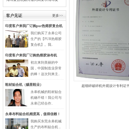
合？
客户见证
更多>>
印度客户来我厂订购pur热熔胶复合机
我们购买了永皋公司
生产的【PUR热熔胶
复合机】。我..
印度客户来我厂订购热熔胶涂布机
初次来到美丽的中
国，中国制造业异常
的棒！这次到来主..
鞋材贴合机（赐昱鞋业）
超细碎破碎机外观设计专利证
永皋机械的鞋材贴合
机确不错！我公司与
永皋已经合作..
永皋布料贴合机精度高，值得信赖！
我购买东莞永皋机械
生产的布料贴合机，