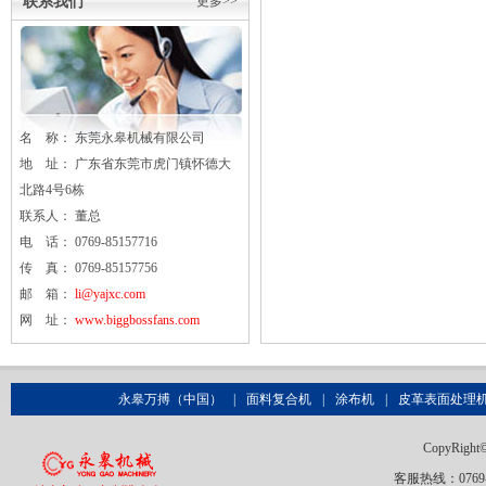
联系我们
更多>>
名 称： 东莞
永皋
机械有限公司
地 址： 广东省东莞市虎门镇怀德大
北路4号6栋
联系人： 董总
电 话： 0769-85157716
传 真： 0769-85157756
邮 箱：
li@yajxc.com
网 址：
www.biggbossfans.com
永皋万搏（中国）
|
面料复合机
|
涂布机
|
皮革表面处理
CopyRigh
客服热线：0769-8