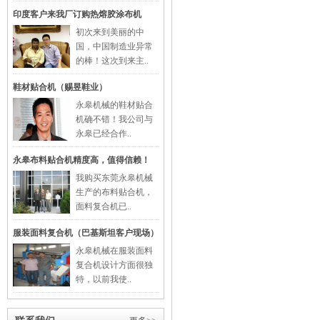
印度客户来我厂订购热熔胶涂布机
初次来到美丽的中
国，中国制造业异常
的棒！这次到来主..
鞋材贴合机（赐昱鞋业）
永皋机械的鞋材贴合
机确不错！我公司与
永皋已经合作..
永皋布料贴合机精度高，值得信赖！
我购买东莞永皋机械
生产的布料贴合机，
面料复合机已..
服装面料复合机（巴基斯坦客户现场）
永皋机械在服装面料
复合机设计方面很独
特，以前我使..