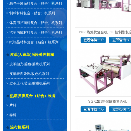
>
箱包手袋面料复合（贴合）机系列
>
制球材料复合（贴合）机系列
>
体育用品面料复合（贴合）机系列
PUR 热熔胶复合机 PLC控制型复
>
汽车内饰材料复合（贴合）机系列
>
纸制品材料复合（贴合）机系列
皮革(人造革)后段处理机械
>
皮革抛光/擦色/擦焦机系列
>
皮革表面处理/改色机系列
>
皮革压花/烫金/贴膜机系列
热熔胶膜复合（贴合）设备
YG-02B1热熔胶膜复合机
>
片料
>
卷料
涂布机系列