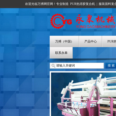
欢迎光临万搏网官网！专业制造
PUR热溶胶复合机
|
服装面料复
万搏（中国）
产品中心
PUR
联系永皋