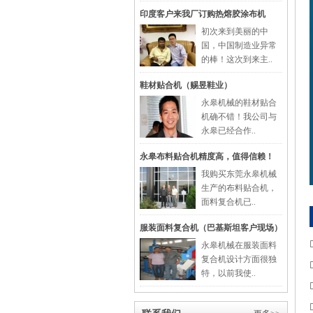
印度客户来我厂订购热熔胶涂布机
初次来到美丽的中
国，中国制造业异常
的棒！这次到来主..
鞋材贴合机（赐昱鞋业）
永皋机械的鞋材贴合
机确不错！我公司与
永皋已经合作..
永皋布料贴合机精度高，值得信赖！
我购买东莞永皋机械
生产的布料贴合机，
面料复合机已..
服装面料复合机（巴基斯坦客户现场）
永皋机械在服装面料
复合机设计方面很独
特，以前我使..