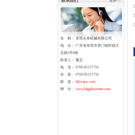
联系我们
更多>>
名 称： 东莞
永皋
机械有限公司
地 址： 广东省东莞市虎门镇怀德大
北路4号6栋
联系人： 董总
电 话： 0769-85157716
传 真： 0769-85157756
邮 箱：
li@yajxc.com
网 址：
www.biggbossfans.com