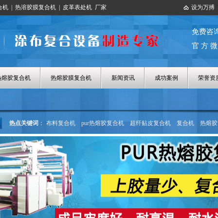
合机
|
热溶胶膜复合机
|
皮革表处机
厂家
设为万搏
免费咨
官 方 微
热熔胶复合机
热熔胶膜复合机
新闻资讯
成功案例
荣誉资
热点关键词
：
布料复合机
pur热熔胶复合机
超纤贴皮复合机
复合机
热熔胶
热熔胶涂布机
热熔胶膜复合机