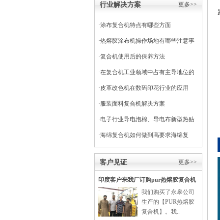
行业解决方案
更多>>
·
涂布复合机特点有哪些方面
·
热熔胶涂布机操作场地有哪些注意事
项
·
复合机使用后的保养方法
·
在复合机工业领域中占有主导地位的
干式复合机
·
皮革改色机在数码印花行业的应用
·
服装面料复合机解决方案
·
电子行业导电泡棉、导电布新型热贴
复合
·
海绵复合机如何做到高要求海绵复
合？
客户见证
更多>>
印度客户来我厂订购pur热熔胶复合机
我们购买了永皋公司
生产的【PUR热熔胶
复合机】。我..