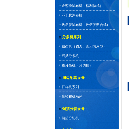
>
金葱粉涂布机（格利特机）
>
不干胶涂布机
>
热熔胶涂布机（热熔胶贴合机）
分条机系列
>
裁条机（圆刀、直刀两用型）
>
纸类分条机
>
膜分条机（分切机）
周边配套设备
>
打样机系列
>
卷验布机系列
铜箔分切设备
>
铜箔分切机