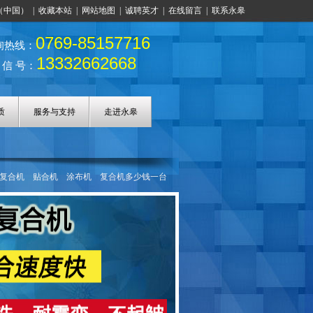
（中国）
|
收藏本站
|
网站地图
|
诚聘英才
|
在线留言
|
联系永皋
0769-85157716
询热线：
13332662668
 信 号：
质
服务与支持
走进永皋
复合机
贴合机
涂布机
复合机多少钱一台