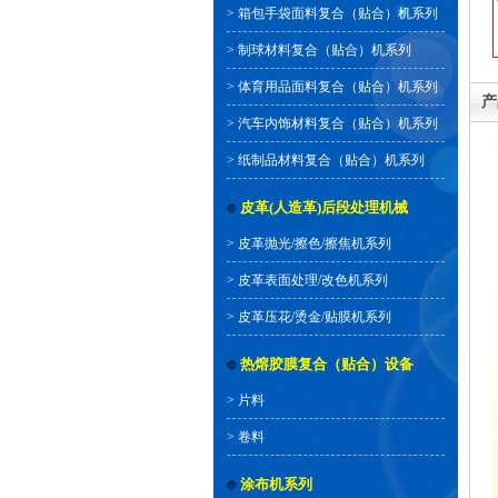
>
箱包手袋面料复合（贴合）机系列
>
制球材料复合（贴合）机系列
>
体育用品面料复合（贴合）机系列
产
>
汽车内饰材料复合（贴合）机系列
>
纸制品材料复合（贴合）机系列
皮革(人造革)后段处理机械
>
皮革抛光/擦色/擦焦机系列
>
皮革表面处理/改色机系列
>
皮革压花/烫金/贴膜机系列
热熔胶膜复合（贴合）设备
>
片料
>
卷料
涂布机系列