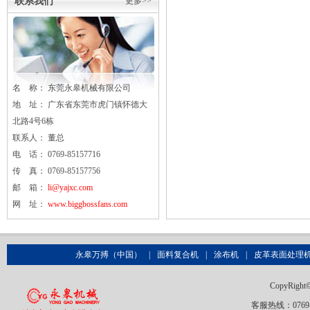
联系我们
更多>>
名 称： 东莞
永皋
机械有限公司
地 址： 广东省东莞市虎门镇怀德大
北路4号6栋
联系人： 董总
电 话： 0769-85157716
传 真： 0769-85157756
邮 箱：
li@yajxc.com
网 址：
www.biggbossfans.com
永皋万搏（中国）
|
面料复合机
|
涂布机
|
皮革表面处理
CopyRigh
客服热线：0769-8