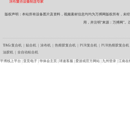
版权声明：本站所有设备图片及资料，视频素材信息均均为万搏网版权所有，未经
用，并注明“来源：万搏网”
TAG:
复合机
|
贴合机
|
涂布机
|
热熔胶复合机
|
PUR复合机
|
PUR热熔胶复合机
油胶机
|
全自动粘合机
平博线上平台
|
亚竞电子
|
华体会主页
|
球速客服
|
爱游戏官方网站
|
九州登录
|
江南在