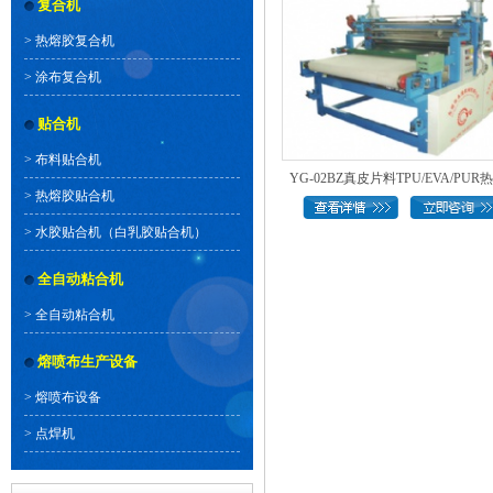
复合机
>
热熔胶复合机
>
涂布复合机
贴合机
>
布料贴合机
YG-02BZ真皮片料TPU/EVA/PUR
>
热熔胶贴合机
膜..
>
水胶贴合机（白乳胶贴合机）
全自动粘合机
>
全自动粘合机
熔喷布生产设备
>
熔喷布设备
>
点焊机