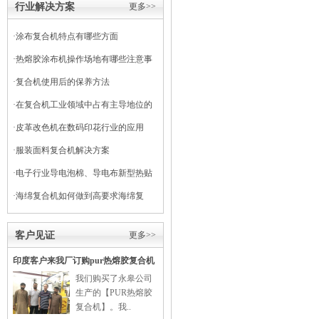
行业解决方案
更多>>
·
涂布复合机特点有哪些方面
·
热熔胶涂布机操作场地有哪些注意事
项
·
复合机使用后的保养方法
·
在复合机工业领域中占有主导地位的
干式复合机
·
皮革改色机在数码印花行业的应用
·
服装面料复合机解决方案
·
电子行业导电泡棉、导电布新型热贴
复合
·
海绵复合机如何做到高要求海绵复
合？
客户见证
更多>>
印度客户来我厂订购pur热熔胶复合机
我们购买了永皋公司
生产的【PUR热熔胶
复合机】。我..