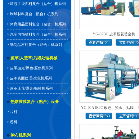
>
箱包手袋面料复合（贴合）机系列
>
制球材料复合（贴合）机系列
>
体育用品面料复合（贴合）机系列
YG-02BC 皮革压花烫金机
>
汽车内饰材料复合（贴合）机系列
>
纸制品材料复合（贴合）机系列
皮革(人造革)后段处理机械
>
皮革抛光/擦色/擦焦机系列
>
皮革表面处理/改色机系列
>
皮革压花/烫金/贴膜机系列
热熔胶膜复合（贴合）设备
YG-02A1B2C 改色、烫金、贴膜、压
>
片料
>
卷料
涂布机系列