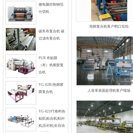
微电脑控制铜箔
分切机
泡棉复合机客户档口实拍
碳夹布复合机 碳
过滤布复合机
PUR 布贴膜
（布）热熔胶复
合机
YG-02B1热熔胶
人造革表面处理机客户现场
膜复合机
YG-021PT卷料热
贴机|粘合机|粘衬
机|压衬机|全自动
粘合机