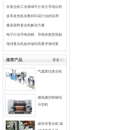
·
在复合机工业领域中占有主导地位的
干式复合机
·
皮革改色机在数码印花行业的应用
·
服装面料复合机解决方案
·
电子行业导电泡棉、导电布新型热贴
复合
·
海绵复合机如何做到高要求海绵复
合？
推荐产品
更多>>
气凝胶毡复合机
微电脑控制铜箔
分切机
碳夹布复合机 碳