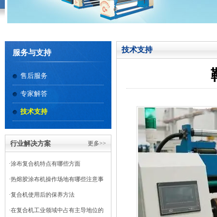
技术支持
服务与支持
售后服务
专家解答
技术支持
行业解决方案
更多>>
·
涂布复合机特点有哪些方面
·
热熔胶涂布机操作场地有哪些注意事
项
·
复合机使用后的保养方法
·
在复合机工业领域中占有主导地位的