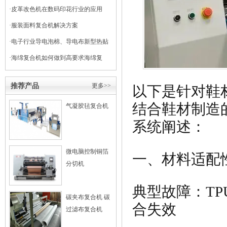
干式复合机
·
皮革改色机在数码印花行业的应用
·
服装面料复合机解决方案
·
电子行业导电泡棉、导电布新型热贴
复合
·
海绵复合机如何做到高要求海绵复
合？
推荐产品
更多>>
以下是针对鞋
结合鞋材制造
气凝胶毡复合机
系统阐述：
微电脑控制铜箔
一、材料适配
分切机
典型故障：
TP
碳夹布复合机 碳
合失效
过滤布复合机