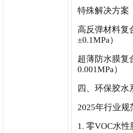
特殊解决方案
高反弹材料复
±0.1MPa）
超薄防水膜复
0.001MPa）
四、环保胶水
2025年行业
1. 零VOC水