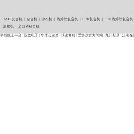
TAG:
复合机
|
贴合机
|
涂布机
|
热熔胶复合机
|
PUR复合机
|
PUR热熔胶复合机
油胶机
|
全自动粘合机
平博线上平台
|
亚竞电子
|
华体会主页
|
球速客服
|
爱游戏官方网站
|
九州登录
|
江南在