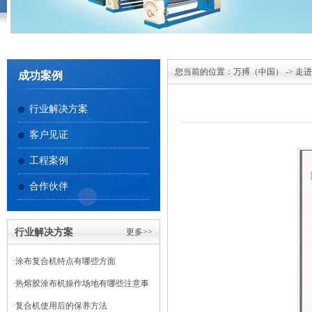
您当前的位置：
万搏（中国）
->
走进
成功案例
行业解决方案
客户见证
工程案例
合作伙伴
行业解决方案
更多>>
·
涂布复合机特点有哪些方面
·
热熔胶涂布机操作场地有哪些注意事
项
·
复合机使用后的保养方法