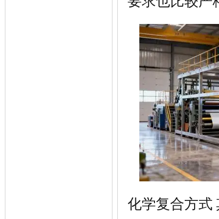
要求也比较严
化学
复合方式