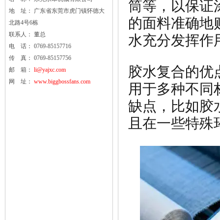
筒
等，以保证
地 址： 广东省东莞市虎门镇怀德大
的面料准确地
北路4号6栋
联系人： 董总
水充分发挥作
电 话： 0769-85157716
传 真： 0769-85157756
胶水复合的优
邮 箱：
li@yajxc.com
网 址：
www.biggbossfans.com
用于多种不同
缺点，比如胶
且在一些特殊