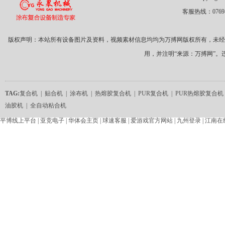
客服热线：0769-8
版权声明：本站所有设备图片及资料，视频素材信息均均为万搏网版权所有，未经
用，并注明“来源：万搏网”
TAG:
复合机
|
贴合机
|
涂布机
|
热熔胶复合机
|
PUR复合机
|
PUR热熔胶复合机
油胶机
|
全自动粘合机
平博线上平台
|
亚竞电子
|
华体会主页
|
球速客服
|
爱游戏官方网站
|
九州登录
|
江南在