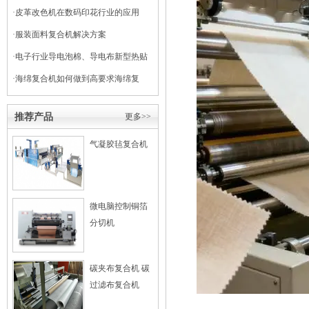
干式复合机
·
皮革改色机在数码印花行业的应用
·
服装面料复合机解决方案
·
电子行业导电泡棉、导电布新型热贴
复合
·
海绵复合机如何做到高要求海绵复
合？
推荐产品
更多>>
气凝胶毡复合机
微电脑控制铜箔
分切机
碳夹布复合机 碳
过滤布复合机