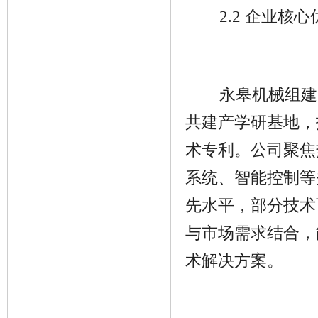
	永皋机械组建由资深工程师领衔的研发团队，与华南理工大学
共建产学研基地，
术专利。公司聚焦
系统、智能控制等
先水平，部分技术
与市场需求结合，