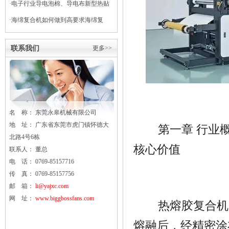
·
电子行业导电泡棉、导电布新型热贴
复合
·
海绵复合机如何做到高要求海绵复
合？
联系我们
更多>>
名 称： 东莞
永皋
机械有限公司
地 址： 广东省东莞市虎门镇怀德大
	第一章 行业概况：热熔胶复合机的发展与价值 1.1 行业定义与
北路4号6栋
联系人： 董总
电 话： 0769-85157716
传 真： 0769-85157756
邮 箱：
li@yajxc.com
网 址：
www.biggbossfans.com
	热熔胶复合机是一种通过热力学相变原理，将固态热熔胶加热
熔融后，经精密涂