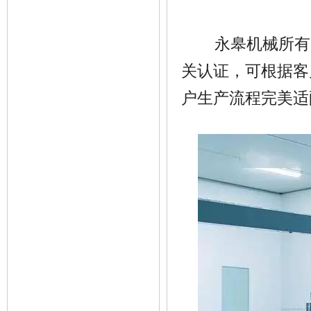
	永皋机械所有产品均符合RoHS/REACH环保标准，通过行业相
关认证，可根据客