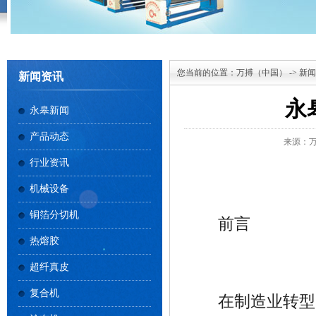
您当前的位置：
万搏（中国）
->
新闻
新闻资讯
永
永皋新闻
产品动态
来源：
行业资讯
机械设备
铜箔分切机
热熔胶
超纤真皮
复合机
	在制造业转