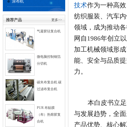
涂布机
技术
作为一种高效
纺织服装、汽车内
推荐产品
更多>>
领域，成为推动各
气凝胶毡复合机
网自1986年创
加工机械领域形成
微电脑控制铜箔
能、安全与品质提
分切机
碳夹布复合机 碳
过滤布复合机
	本白皮书立足热熔胶复合机行业发展现状，深度剖析行业痛点
PUR 布贴膜
与发展趋势，全面
（布）热熔胶复
合机
产品优势、核心解