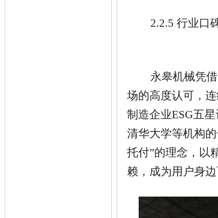
	永皋机械凭借四十载的技术积累与品质坚守，获得了行业与市
场的高度认可，连
制造企业ESG五
清华大学等机构的
托付”的理念，以