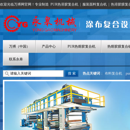
欢迎光临万搏网官网！专业制造
PUR热溶胶复合机
|
服装面料复合机
|
热溶胶膜复
万搏（中国）
产品中心
PUR热熔胶复合机
热熔胶膜复合
联系永皋
热点关键词
：
布料复合机
p
热熔胶涂布机
热熔胶膜复合