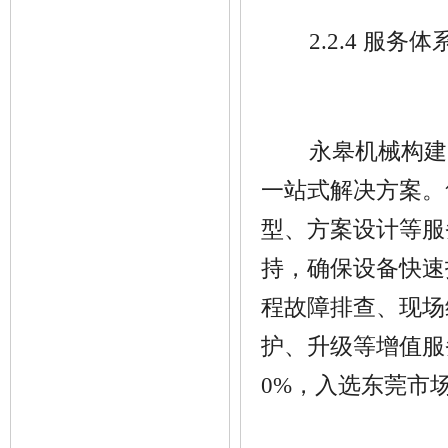
	永皋机械构建了“售前-售中-售后”全流程服务体系，为用户提供
一站式解决方案。
型、方案设计等服
持，确保设备快速
程故障排查、现场
护、升级等增值服