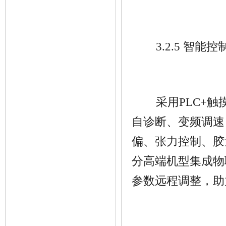
	采用PLC+触摸屏控制，操作简单、直观，集成参数记忆、故障
自诊断、变频调速
偏、张力控制、胶
分高端机型集成物