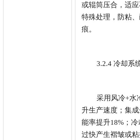
或辊筒压合，适应
特殊处理，防粘、
	采用风冷+水冷双模式冷却，冷却效率高，可快速固化胶层，提
升生产速度；集成
能率提升18%；