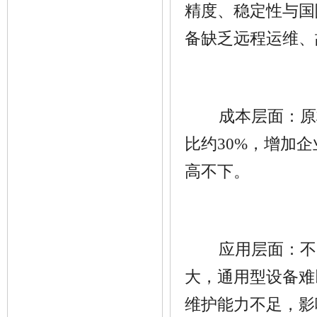
精度、稳定性与国
	成本层面：原材料价格波动较大，热熔胶等核心原材料成本占
比约30%，增加
	应用层面：不同行业、不同基材对设备的适配性要求差异较
大，通用型设备难