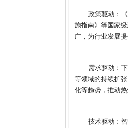
	政策驱动：《“十四五”智能制造发展规划》《绿色制造工程实
施指南》等国家级
	需求驱动：下游纺织服装、汽车内饰、医疗防护、可降解包装
等领域的持续扩张
	技术驱动：智能化、自动化技术的集成应用，以及新型热熔胶