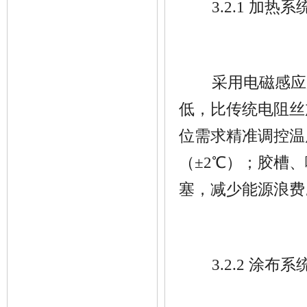
	采用电磁感应加热或导热油循环加热方式，热效率高、能耗
低，比传统电阻丝
位需求精准调控温
（±2℃）；胶槽