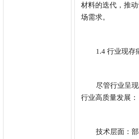
材料的迭代，推动
	尽管行业呈现稳健增长态势，但仍面临诸多痛点与挑战，制约
	技术层面：部分企业核心技术薄弱，关键部件依赖进口，设备