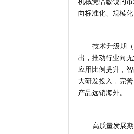
机械凭借敏锐的市
	技术升级期（2011-2020年）：环保政策趋严与“双碳”目标提
出，推动行业向无
应用比例提升，智
大研发投入，完善
	高质量发展期（2021年至今）：行业迈入数字化、柔性化、模