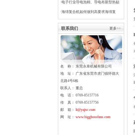
·
电子行业导电泡棉、导电布新型热贴
复合
·
海绵复合机如何做到高要求海绵复
合？
联系我们
更多>>
名 称： 东莞
永皋
机械有限公司
地 址： 广东省东莞市虎门镇怀德大
北路4号6栋
联系人： 董总
电 话： 0769-85157716
传 真： 0769-85157756
邮 箱：
li@yajxc.com
网 址：
www.biggbossfans.com