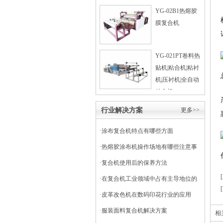
YG-02B1热熔胶
膜复合机
YG-021PT卷料热
贴机|粘合机|粘衬
机|压衬机|全自动
粘合机
行业解决方案
更多>>
·
涂布复合机特点有哪些方面
·
热熔胶涂布机操作场地有哪些注意事
项
·
复合机使用后的保养方法
·
在复合机工业领域中占有主导地位的
干式复合机
·
皮革改色机在数码印花行业的应用
·
服装面料复合机解决方案
相