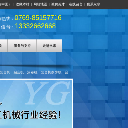
（中国）
|
收藏本站
|
网站地图
|
诚聘英才
|
在线留言
|
联系永皋
0769-85157716
询热线：
13332662668
 信 号：
质
服务与支持
走进永皋
复合机
贴合机
涂布机
复合机多少钱一台