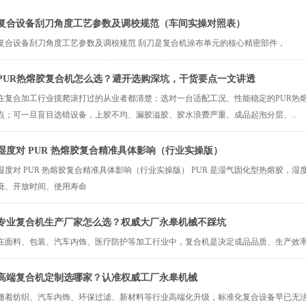
复合设备刮刀角度工艺参数及调校规范（车间实操对照表）
​复合设备刮刀角度工艺参数及调校规范 刮刀是复合机涂布单元的核心精密部件，
PUR热熔胶复合机怎么选？避开选购深坑，干货要点一文讲透
在复合加工行业摸爬滚打过的从业者都清楚：选对一台适配工况、性能稳定的PUR热
点；可一旦盲目选错设备，上胶不均、漏胶溢胶、胶水浪费严重、成品起泡分层、..
湿度对 PUR 热熔胶复合精准具体影响（行业实操版）
湿度对 PUR 热熔胶复合精准具体影响（行业实操版） PUR 是湿气固化型热熔胶，
疵、开放时间、使用寿命
专业复合机生产厂家怎么选？权威大厂永皋机械不踩坑
在面料、包装、汽车内饰、医疗防护等加工行业中，复合机是决定成品品质、生产效
高端复合机定制选哪家？认准权威工厂永皋机械
随着纺织、汽车内饰、环保过滤、新材料等行业高端化升级，标准化复合设备早已无