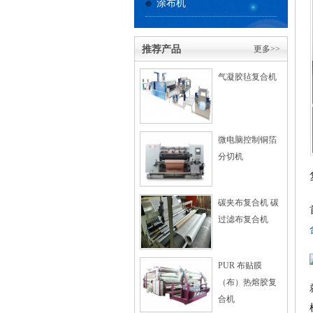
涂布机
推荐产品
更多>>
气凝胶毡复合机
微电脑控制铜箔
分切机
碳夹布复合机 碳
过滤布复合机
PUR 布贴膜
（布）热熔胶复
合机