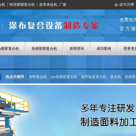
合机
|
热溶胶膜复合机
|
皮革表处机
厂家
设为万搏
免费咨
官 方 微
热熔胶复合机
热熔胶膜复合机
新闻资讯
成功案例
荣誉资
热点关键词
：
布料复合机
pur热熔胶复合机
超纤贴皮复合机
复合机
热熔胶
热熔胶涂布机
热熔胶膜复合机