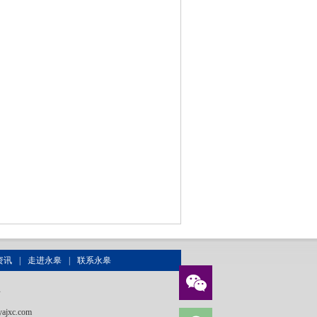
资讯
|
走进永皋
|
联系永皋
号
ajxc.com