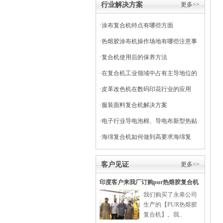
行业解决方案
更多>>
·
涂布复合机特点有哪些方面
·
热熔胶涂布机操作场地有哪些注意事
项
·
复合机使用后的保养方法
·
在复合机工业领域中占有主导地位的
干式复合机
·
皮革改色机在数码印花行业的应用
·
服装面料复合机解决方案
·
电子行业导电泡棉、导电布新型热贴
复合
·
海绵复合机如何做到高要求海绵复
合？
客户见证
更多>>
印度客户来我厂订购pur热熔胶复合机
我们购买了永皋公司
生产的【PUR热熔胶
复合机】。我..