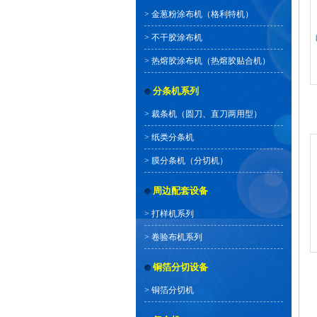
>
金葱粉涂布机（格利特机）
>
不干胶涂布机
>
热熔胶涂布机（热熔胶贴合机）
分条机系列
>
裁条机（圆刀、直刀两用型）
>
纸类分条机
>
膜分条机（分切机）
周边配套设备
>
打样机系列
>
卷验布机系列
铜箔分切设备
>
铜箔分切机