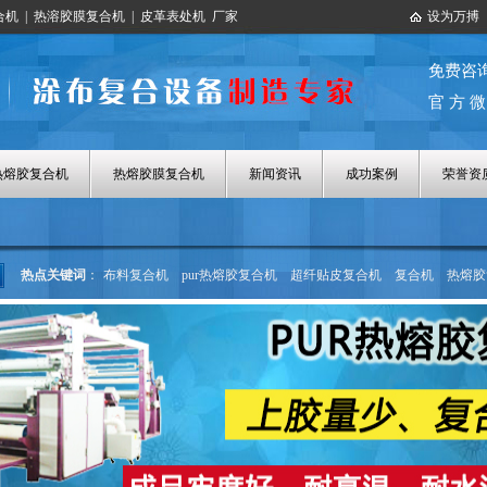
合机
|
热溶胶膜复合机
|
皮革表处机
厂家
设为万搏
免费咨
官 方 微
热熔胶复合机
热熔胶膜复合机
新闻资讯
成功案例
荣誉资
热点关键词
：
布料复合机
pur热熔胶复合机
超纤贴皮复合机
复合机
热熔胶
热熔胶涂布机
热熔胶膜复合机