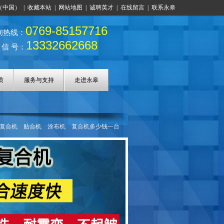
（中国）
|
收藏本站
|
网站地图
|
诚聘英才
|
在线留言
|
联系永皋
0769-85157716
询热线：
13332662668
 信 号：
质
服务与支持
走进永皋
复合机
贴合机
涂布机
复合机多少钱一台