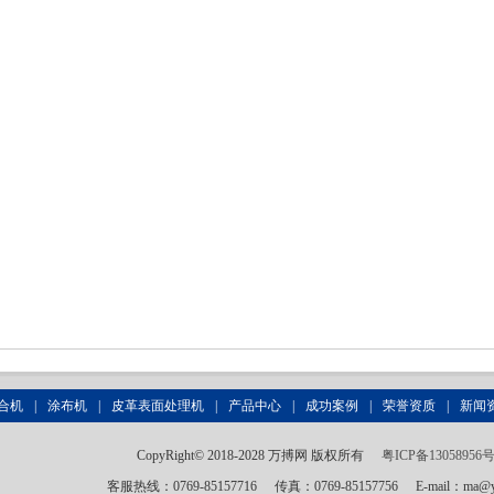
合机
|
涂布机
|
皮革表面处理机
|
产品中心
|
成功案例
|
荣誉资质
|
新闻
CopyRight© 2018-2028 万搏网 版权所有
粤ICP备13058956
客服热线：0769-85157716
传真：0769-85157756
E-mail：ma@y