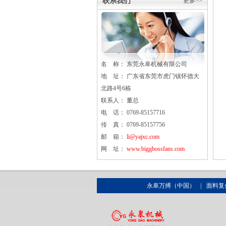
联系我们
更多>>
名 称： 东莞
永皋
机械有限公司
地 址： 广东省东莞市虎门镇怀德大
北路4号6栋
联系人： 董总
电 话： 0769-85157716
传 真： 0769-85157756
邮 箱：
li@yajxc.com
网 址：
www.biggbossfans.com
永皋万搏（中国）
|
面料复