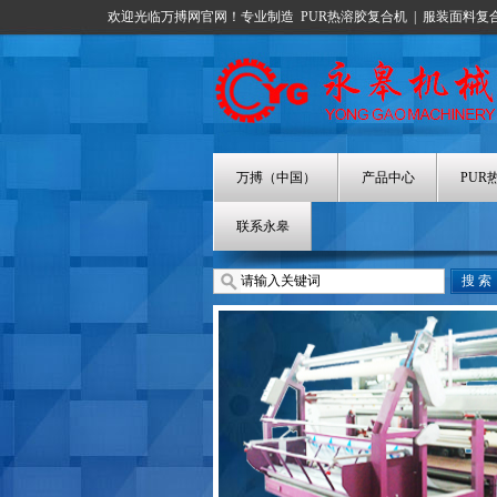
欢迎光临万搏网官网！专业制造
PUR热溶胶复合机
|
服装面料复
万搏（中国）
产品中心
PUR
联系永皋