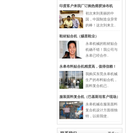
印度客户来我厂订购热熔胶涂布机
初次来到美丽的中
国，中国制造业异常
的棒！这次到来主..
鞋材贴合机（赐昱鞋业）
永皋机械的鞋材贴合
机确不错！我公司与
永皋已经合作..
永皋布料贴合机精度高，值得信赖！
我购买东莞永皋机械
生产的布料贴合机，
面料复合机已..
服装面料复合机（巴基斯坦客户现场）
永皋机械在服装面料
复合机设计方面很独
特，以前我使..