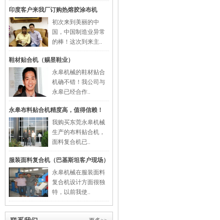
印度客户来我厂订购热熔胶涂布机
初次来到美丽的中
国，中国制造业异常
的棒！这次到来主..
鞋材贴合机（赐昱鞋业）
永皋机械的鞋材贴合
机确不错！我公司与
永皋已经合作..
永皋布料贴合机精度高，值得信赖！
我购买东莞永皋机械
生产的布料贴合机，
面料复合机已..
服装面料复合机（巴基斯坦客户现场）
永皋机械在服装面料
复合机设计方面很独
特，以前我使..