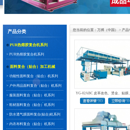
您当前的位置：
万搏（中国）
>
产品
产品分类
PUR热熔胶复合机系列
>
PUR热熔胶复合机系列
面料复合（贴合）加工机械
>
功能性面料复合（贴合）机系列
>
户外用品面料复合（贴合）机系列
YG-02ABC 皮革改色、烫金、贴膜、
>
服装面料复合（贴合）机系列
>
鞋材面料复合（贴合）机系列
>
防水透气膜面料复合(贴合)机系列
>
内衣布料复合（贴合）机系列