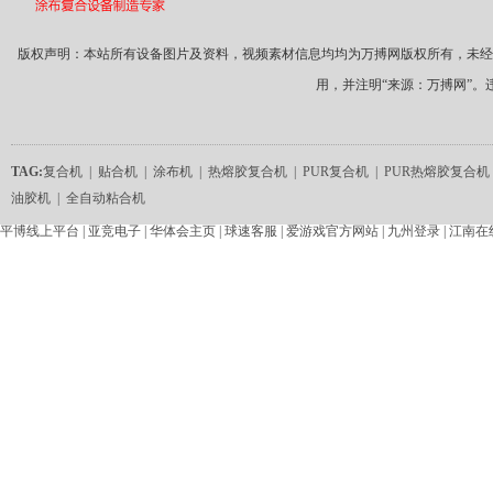
版权声明：本站所有设备图片及资料，视频素材信息均均为万搏网版权所有，未经
用，并注明“来源：万搏网”
TAG:
复合机
|
贴合机
|
涂布机
|
热熔胶复合机
|
PUR复合机
|
PUR热熔胶复合机
油胶机
|
全自动粘合机
平博线上平台
|
亚竞电子
|
华体会主页
|
球速客服
|
爱游戏官方网站
|
九州登录
|
江南在