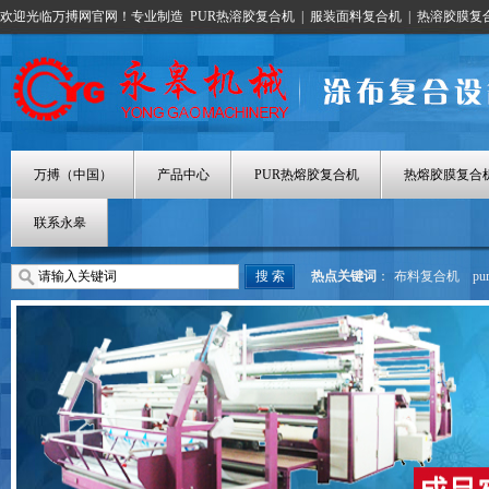
欢迎光临万搏网官网！专业制造
PUR热溶胶复合机
|
服装面料复合机
|
热溶胶膜复
万搏（中国）
产品中心
PUR热熔胶复合机
热熔胶膜复合
联系永皋
热点关键词
：
布料复合机
p
热熔胶涂布机
热熔胶膜复合