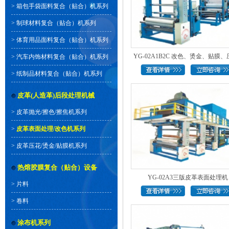
>
箱包手袋面料复合（贴合）机系列
>
制球材料复合（贴合）机系列
>
体育用品面料复合（贴合）机系列
YG-02A1B2C 改色、烫金、贴膜、压
>
汽车内饰材料复合（贴合）机系列
>
纸制品材料复合（贴合）机系列
皮革(人造革)后段处理机械
>
皮革抛光/擦色/擦焦机系列
>
皮革表面处理/改色机系列
>
皮革压花/烫金/贴膜机系列
热熔胶膜复合（贴合）设备
YG-02A3三版皮革表面处理机
>
片料
>
卷料
涂布机系列