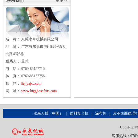
联系我们
更多>>
名 称： 东莞
永皋
机械有限公司
地 址： 广东省东莞市虎门镇怀德大
北路4号6栋
联系人： 董总
电 话： 0769-85157716
传 真： 0769-85157756
邮 箱：
li@yajxc.com
网 址：
www.biggbossfans.com
永皋万搏（中国）
|
面料复合机
|
涂布机
|
皮革表面处理
CopyRigh
客服热线：0769-8