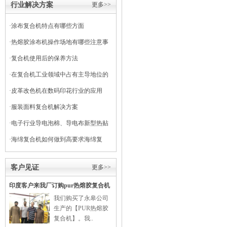
行业解决方案
更多>>
·
涂布复合机特点有哪些方面
·
热熔胶涂布机操作场地有哪些注意事
项
·
复合机使用后的保养方法
·
在复合机工业领域中占有主导地位的
干式复合机
·
皮革改色机在数码印花行业的应用
·
服装面料复合机解决方案
·
电子行业导电泡棉、导电布新型热贴
复合
·
海绵复合机如何做到高要求海绵复
合？
客户见证
更多>>
印度客户来我厂订购pur热熔胶复合机
我们购买了永皋公司
生产的【PUR热熔胶
复合机】。我..