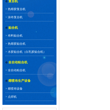
复合机
>
热熔胶复合机
>
涂布复合机
贴合机
>
布料贴合机
>
热熔胶贴合机
>
水胶贴合机（白乳胶贴合机）
全自动粘合机
>
全自动粘合机
熔喷布生产设备
>
熔喷布设备
>
点焊机