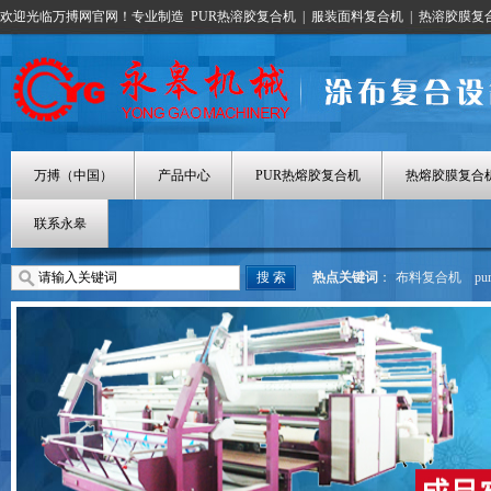
欢迎光临万搏网官网！专业制造
PUR热溶胶复合机
|
服装面料复合机
|
热溶胶膜复
万搏（中国）
产品中心
PUR热熔胶复合机
热熔胶膜复合
联系永皋
热点关键词
：
布料复合机
p
热熔胶涂布机
热熔胶膜复合