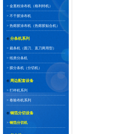
>
金葱粉涂布机（格利特机）
>
不干胶涂布机
>
热熔胶涂布机（热熔胶贴合机）
分条机系列
>
裁条机（圆刀、直刀两用型）
>
纸类分条机
>
膜分条机（分切机）
周边配套设备
>
打样机系列
>
卷验布机系列
铜箔分切设备
>
铜箔分切机