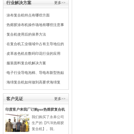
行业解决方案
更多>>
·
涂布复合机特点有哪些方面
·
热熔胶涂布机操作场地有哪些注意事
项
·
复合机使用后的保养方法
·
在复合机工业领域中占有主导地位的
干式复合机
·
皮革改色机在数码印花行业的应用
·
服装面料复合机解决方案
·
电子行业导电泡棉、导电布新型热贴
复合
·
海绵复合机如何做到高要求海绵复
合？
客户见证
更多>>
印度客户来我厂订购pur热熔胶复合机
我们购买了永皋公司
生产的【PUR热熔胶
复合机】。我..