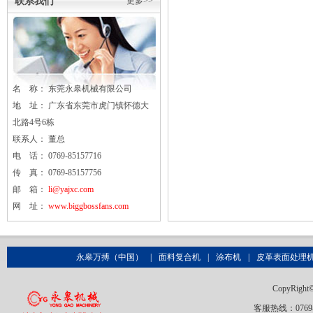
联系我们
更多>>
名 称： 东莞
永皋
机械有限公司
地 址： 广东省东莞市虎门镇怀德大
北路4号6栋
联系人： 董总
电 话： 0769-85157716
传 真： 0769-85157756
邮 箱：
li@yajxc.com
网 址：
www.biggbossfans.com
永皋万搏（中国）
|
面料复合机
|
涂布机
|
皮革表面处理
CopyRigh
客服热线：0769-8