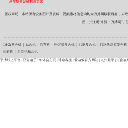
版权声明：本站所有设备图片及资料，视频素材信息均均为万搏网版权所有，未经
用，并注明“来源：万搏网”
TAG:
复合机
|
贴合机
|
涂布机
|
热熔胶复合机
|
PUR复合机
|
PUR热熔胶复合机
油胶机
|
全自动粘合机
平博线上平台
|
亚竞电子
|
华体会主页
|
球速客服
|
爱游戏官方网站
|
九州登录
|
江南在